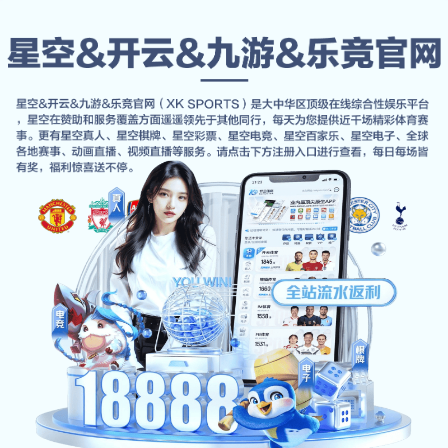
聚焦企业
首页
聚焦企业