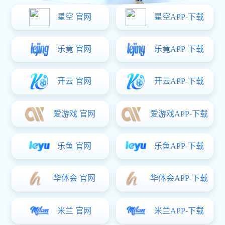
火箭队与森林狼精彩对决直播全
程回顾与分析
2026-01-28
在近期的NBA比赛中，火箭队与森林狼之间的
对决吸引了众多球迷的关注。这场比赛不仅展
现了两支球队的实力，更是充满了悬念与激
情。火箭队作为一支注重进攻的球队，以其快
速流畅的进攻体系为特色，而森林狼则以年轻
球员和顽强拼搏著称。本文将从四个方面详细
回顾并分析这场精彩对决，包括赛前准备、比